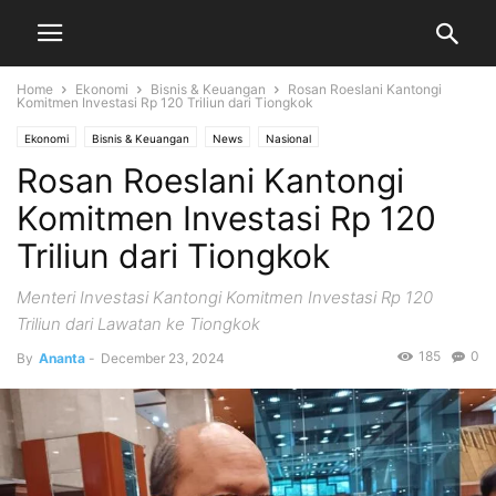
Home
Ekonomi
Bisnis & Keuangan
Rosan Roeslani Kantongi
Komitmen Investasi Rp 120 Triliun dari Tiongkok
Ekonomi
Bisnis & Keuangan
News
Nasional
Rosan Roeslani Kantongi
Komitmen Investasi Rp 120
Triliun dari Tiongkok
Menteri Investasi Kantongi Komitmen Investasi Rp 120
Triliun dari Lawatan ke Tiongkok
185
0
By
Ananta
-
December 23, 2024