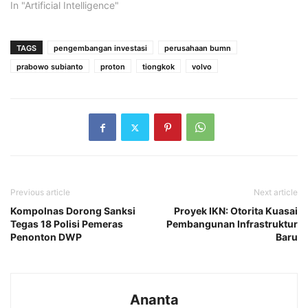
In "Artificial Intelligence"
TAGS
pengembangan investasi
perusahaan bumn
prabowo subianto
proton
tiongkok
volvo
Previous article
Next article
Kompolnas Dorong Sanksi
Proyek IKN: Otorita Kuasai
Tegas 18 Polisi Pemeras
Pembangunan Infrastruktur
Penonton DWP
Baru
Ananta