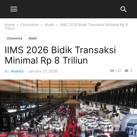
Home
Otomotive
Mobil
IIMS 2026 Bidik Transaksi Minimal Rp 8
Triliun
Otomotive
Mobil
IIMS 2026 Bidik Transaksi
Minimal Rp 8 Triliun
121
0
By
Ananta
-
January 27, 2026