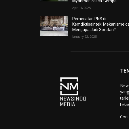
Myanmar Pasca-Gempa
April 4, 2025
Pemecatan PNS di
Kemdiktisaintek: Mekanisme d
Mengapa Jadi Sorotan?
January 22, 2025
TE
News
yang
terl
tekn
Cont