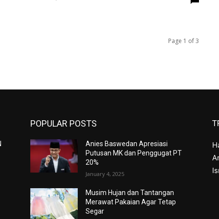
Page 1 of 3
POPULAR POSTS
T
N
Anies Baswedan Apresiasi
H
Putusan MK dan Penggugat PT
Ar
20%
I
January 4, 2025
Musim Hujan dan Tantangan
Merawat Pakaian Agar Tetap
Segar