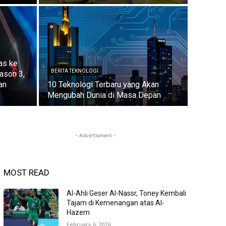
as ke
BERITA TEKNOLOGI
ason 3,
an
10 Teknologi Terbaru yang Akan
Mengubah Dunia di Masa Depan
- Advertisment -
MOST READ
Al-Ahli Geser Al-Nassr, Toney Kembali
Tajam di Kemenangan atas Al-
Hazem
February 6, 2026