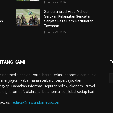
January 27, 2026
Sandera Israel Arbel Yehud
Serukan Kelanjutan Gencatan
an
Senjata Gaza Demi Pertukaran
Tawanan
January 29, 2025
NTANG KAMI
F
indomedia adalah Portal berita terkini Indonesia dan dunia
 menyajikan kabar harian terbaru, terpercaya, dan
engkap. Dapatkan informasi seputar politik, ekonomi, travel,
ologi, otomotif, olahraga, bola, serta isu global setiap hari
act us:
redaksi@newsindomedia.com