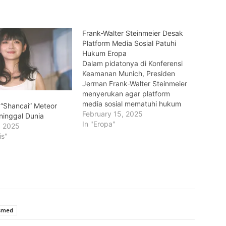
Frank-Walter Steinmeier Desak
Platform Media Sosial Patuhi
Hukum Eropa
Dalam pidatonya di Konferensi
Keamanan Munich, Presiden
Jerman Frank-Walter Steinmeier
menyerukan agar platform
media sosial mematuhi hukum
 “Shancai” Meteor
Eropa. Ia memperingatkan
February 15, 2025
inggal Dunia
bahwa perusahaan teknologi
In "Eropa"
, 2025
tidak akan diizinkan merusak
is"
sistem demokrasi atau
membahayakan generasi muda.
Pernyataan ini disampaikan di
tengah meningkatnya
kekhawatiran global tentang
dampak media sosial terhadap
masyarakat, terutama anak-
smed
anak dan…