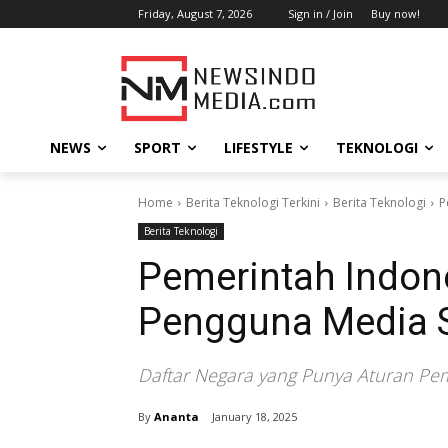
Friday, August 7, 2026
Sign in / Join
Buy now!
NEWS
SPORT
LIFESTYLE
TEKNOLOGI
Home
Berita Teknologi Terkini
Berita Teknologi
P
Berita Teknologi
Pemerintah Indon
Pengguna Media S
Daftar Negara yang Punya Aturan P
By
Ananta
January 18, 2025