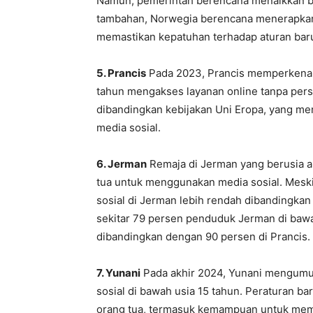
Namun, pemerintah berencana menaikkan bat
tambahan, Norwegia berencana menerapkan 
memastikan kepatuhan terhadap aturan bar
5. Prancis
Pada 2023, Prancis memperkenal
tahun mengakses layanan online tanpa perse
dibandingkan kebijakan Uni Eropa, yang m
media sosial.
6. Jerman
Remaja di Jerman yang berusia an
tua untuk menggunakan media sosial. Meski
sosial di Jerman lebih rendah dibandingka
sekitar 79 persen penduduk Jerman di baw
dibandingkan dengan 90 persen di Prancis.
7. Yunani
Pada akhir 2024, Yunani mengumu
sosial di bawah usia 15 tahun. Peraturan b
orang tua, termasuk kemampuan untuk membl