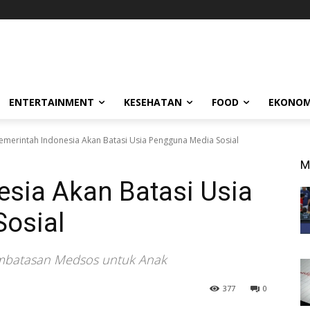
ENTERTAINMENT
KESEHATAN
FOOD
EKONOM
emerintah Indonesia Akan Batasi Usia Pengguna Media Sosial
M
esia Akan Batasi Usia
osial
embatasan Medsos untuk Anak
377
0