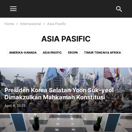
Home
Internasional
Asia Pasific
ASIA PASIFIC
AMERIKA-KANADA
ASIA PASIFIC
EROPA
TIMUR TENGAH & AFRIKA
Presiden Korea Selatan Yoon Suk-yeol
Dimakzulkan Mahkamah Konstitusi
April 4, 2025