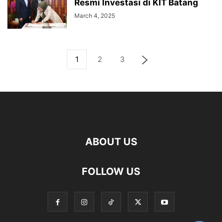
Resmi Investasi di KIT Batang
March 4, 2025
1
2
3
ABOUT US
FOLLOW US