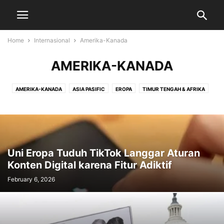
Home
Internasional
Amerika-Kanada
AMERIKA-KANADA
AMERIKA-KANADA
ASIA PASIFIC
EROPA
TIMUR TENGAH & AFRIKA
Uni Eropa Tuduh TikTok Langgar Aturan
Konten Digital karena Fitur Adiktif
February 6, 2026