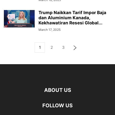
Trump Naikkan Tarif Impor Baja
dan Aluminium Kanada,
Kekhawatiran Resesi Global...
March 17, 2025
1
2
3
ABOUT US
FOLLOW US