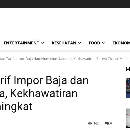
ENTERTAINMENT
KESEHATAN
FOOD
EKONOM
an Tarif Impor Baja dan Aluminium Kanada, Kekhawatiran Resesi Global Menin
M
if Impor Baja dan
, Kekhawatiran
ningkat
162
0