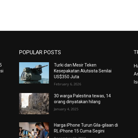
POPULAR POSTS
T
15
Turki dan Mesir Teken
H
si
Kesepakatan Alutsista Senilai
Ar
US$350 Juta
I
February 6, 2026
30 warga Palestina tewas, 14
orang dinyatakan hilang
January 4, 2025
Harga iPhone Turun Gila-gilaan di
RI, iPhone 15 Cuma Segini