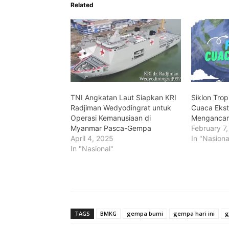
Related
TNI Angkatan Laut Siapkan KRI
Siklon Trop
Radjiman Wedyodingrat untuk
Cuaca Eks
Operasi Kemanusiaan di
Mengancam
Myanmar Pasca-Gempa
February 7
April 4, 2025
In "Nasiona
In "Nasional"
TAGS
BMKG
gempa bumi
gempa hari ini
g