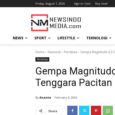
Friday, August 7, 2026
Sign in / Join
Buy now!
NEWS
SPORT
LIFESTYLE
TEKNOLOGI
Home
Nasional
Peristiwa
Gempa Magnitudo 6,5 G
Peristiwa
Gempa Magnitudo
Tenggara Pacitan
By
Ananta
February 6, 2026
Share