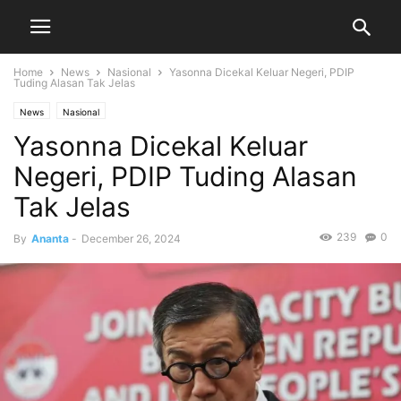
Home
News
Nasional
Yasonna Dicekal Keluar Negeri, PDIP
Tuding Alasan Tak Jelas
News
Nasional
Yasonna Dicekal Keluar
Negeri, PDIP Tuding Alasan
Tak Jelas
239
0
By
Ananta
-
December 26, 2024