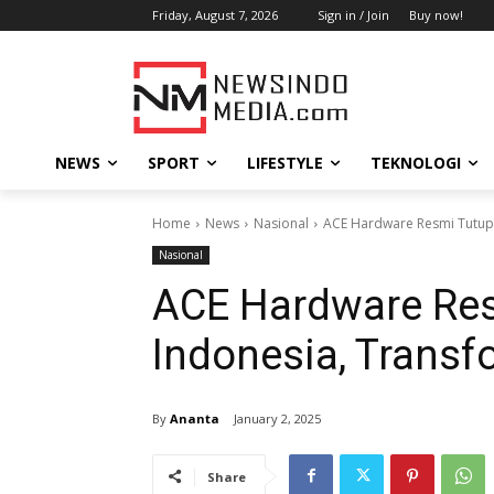
Friday, August 7, 2026
Sign in / Join
Buy now!
NEWS
SPORT
LIFESTYLE
TEKNOLOGI
Home
News
Nasional
ACE Hardware Resmi Tutup 
Nasional
ACE Hardware Res
Indonesia, Transf
By
Ananta
January 2, 2025
Share