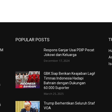
POPULAR POSTS
T
IM
Respons Ganjar Usai PDIP Pecat
H
Jokowi dan Keluarga
Ar
December 17, 2024
I
GBK Siap Berikan Keajaiban Lagi!
Timnas Indonesia Hadapi
Bahrain dengan Dukungan
s
60.000 Suporter
March 25, 2025
h
Trump Berhentikan Seluruh Staf
i
VOA