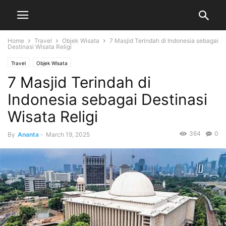
Home
Travel
Objek Wisata
7 Masjid Terindah di Indonesia sebagai
Destinasi Wisata Religi
Travel
Objek Wisata
7 Masjid Terindah di
Indonesia sebagai Destinasi
Wisata Religi
364
0
By
Ananta
-
March 19, 2025