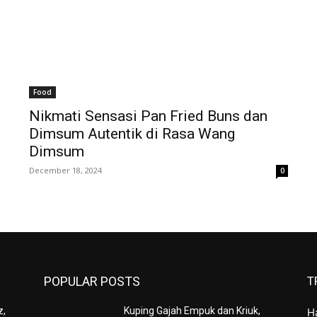
Food
Nikmati Sensasi Pan Fried Buns dan
Dimsum Autentik di Rasa Wang
Dimsum
December 18, 2024
0
POPULAR POSTS
T
z,
Kuping Gajah Empuk dan Kriuk,
H