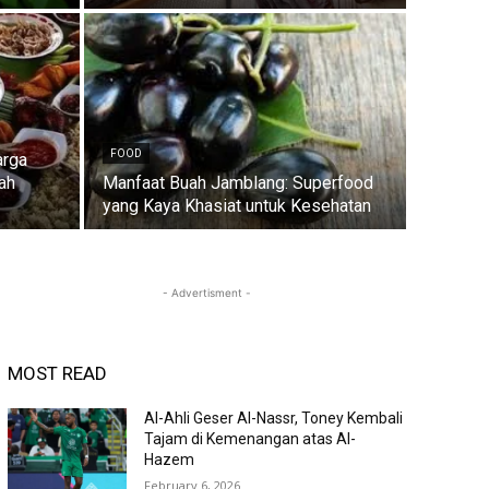
FOOD
arga
ah
Manfaat Buah Jamblang: Superfood
yang Kaya Khasiat untuk Kesehatan
- Advertisment -
MOST READ
Al-Ahli Geser Al-Nassr, Toney Kembali
Tajam di Kemenangan atas Al-
Hazem
February 6, 2026