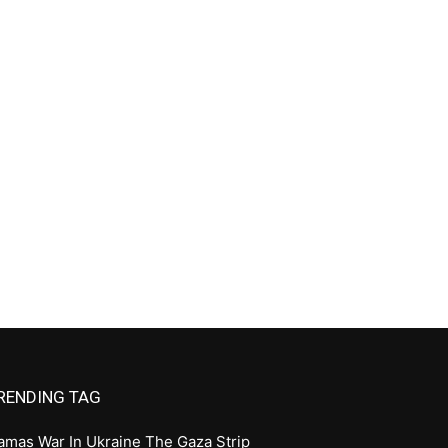
RENDING TAG
amas
War In Ukraine
The Gaza Strip