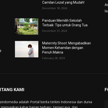
Camilan Lezat yang Mudah!
Ar
December 18, 2024
I
Panduan Memilih Sekolah
Terbaik: Tips untuk Orang Tua
December 31, 2024
Maternity Shoot: Mengabadikan
Momen Kehamilan dengan
i
Penuh Makna
February 28, 2025
NTANG KAMI
F
indomedia adalah Portal berita terkini Indonesia dan dunia
 menyajikan kabar harian terbaru, terpercaya, dan