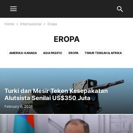
Home
Internasional
Eropa
EROPA
AMERIKA-KANADA
ASIA PASIFIC
EROPA
TIMUR TENGAH & AFRIKA
Turki dan Mesir Teken Kesepakatan
Alutsista Senilai US$350 Juta
February 6, 2026