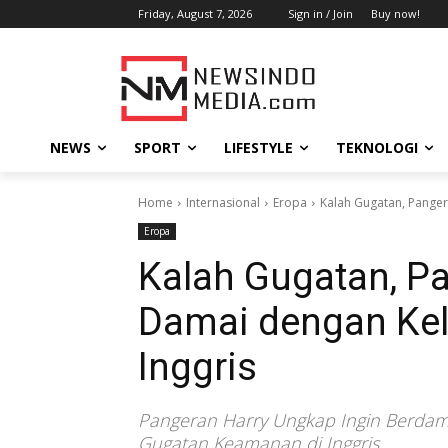
Friday, August 7, 2026
Sign in / Join
Buy now!
NEWS
SPORT
LIFESTYLE
TEKNOLOGI
Home
Internasional
Eropa
Kalah Gugatan, Panger
Eropa
Kalah Gugatan, Pa
Damai dengan Kel
Inggris
Pangeran Harry Ungkap Ingin Berdama
Gugatan Keamanan di Inggris