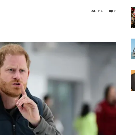
314
0