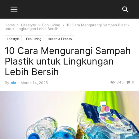
Home
Lifestyle
Eco Living
10 Cara Mengurangi Sampah Plastik
untuk Lingkungan Lebih Bersih
Lifestyle
Eco Living
Health & Fitness
10 Cara Mengurangi Sampah
Plastik untuk Lingkungan
Lebih Bersih
345
0
By
nia
-
March 14, 2025