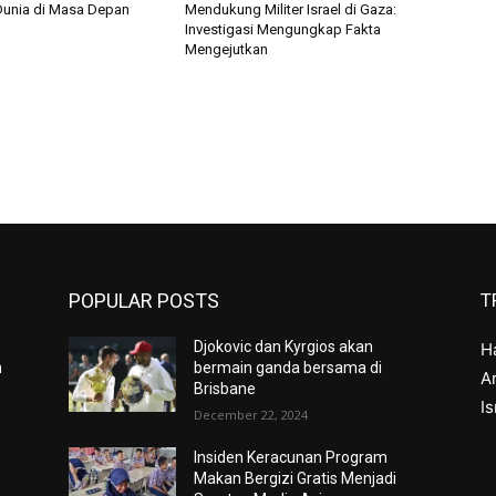
unia di Masa Depan
Mendukung Militer Israel di Gaza:
Investigasi Mengungkap Fakta
Mengejutkan
POPULAR POSTS
T
Djokovic dan Kyrgios akan
H
n
bermain ganda bersama di
Ar
Brisbane
I
December 22, 2024
Insiden Keracunan Program
Makan Bergizi Gratis Menjadi