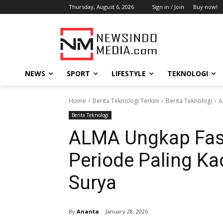
Thursday, August 6, 2026
Sign in / Join
Buy now!
NEWS
SPORT
LIFESTYLE
TEKNOLOGI
Home
Berita Teknologi Terkini
Berita Teknologi
A
Berita Teknologi
ALMA Ungkap Fase
Periode Paling Ka
Surya
By
Ananta
January 28, 2026