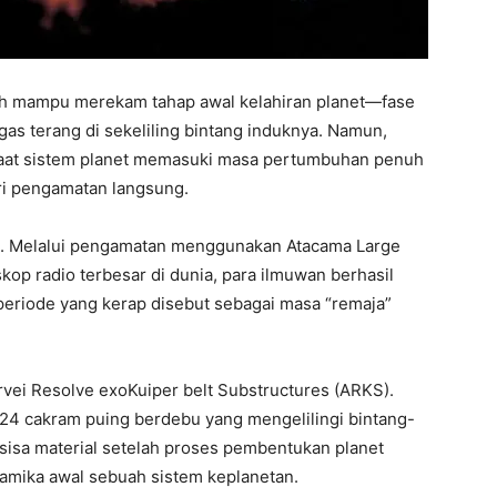
ah mampu merekam tahap awal kelahiran planet—fase
as terang di sekeliling bintang induknya. Namun,
 saat sistem planet memasuki masa pertumbuhan penuh
ari pengamatan langsung.
si. Melalui pengamatan menggunakan Atacama Large
skop radio terbesar di dunia, para ilmuwan berhasil
periode yang kerap disebut sebagai masa “remaja”
vei Resolve exoKuiper belt Substructures (ARKS).
i 24 cakram puing berdebu yang mengelilingi bintang-
isa material setelah proses pembentukan planet
inamika awal sebuah sistem keplanetan.