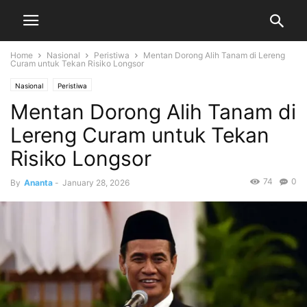
Home
Nasional
Peristiwa
Mentan Dorong Alih Tanam di Lereng
Curam untuk Tekan Risiko Longsor
Nasional
Peristiwa
Mentan Dorong Alih Tanam di
Lereng Curam untuk Tekan
Risiko Longsor
74
0
By
Ananta
-
January 28, 2026