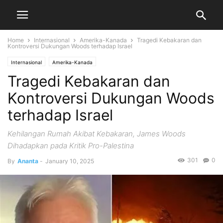
Home
Internasional
Amerika-Kanada
Tragedi Kebakaran dan
Kontroversi Dukungan Woods terhadap Israel
Internasional
Amerika-Kanada
Tragedi Kebakaran dan
Kontroversi Dukungan Woods
terhadap Israel
Kehilangan Rumah Akibat Kebakaran, James Woods
Dihadapkan pada Kritik Pro-Palestina
301
0
By
Ananta
-
January 10, 2025