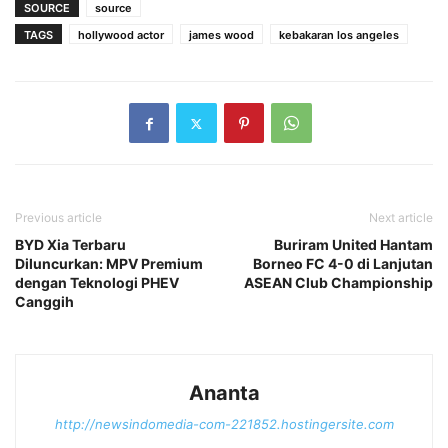
SOURCE
source
TAGS
hollywood actor
james wood
kebakaran los angeles
Previous article
Next article
BYD Xia Terbaru
Buriram United Hantam
Diluncurkan: MPV Premium
Borneo FC 4-0 di Lanjutan
dengan Teknologi PHEV
ASEAN Club Championship
Canggih
Ananta
http://newsindomedia-com-221852.hostingersite.com