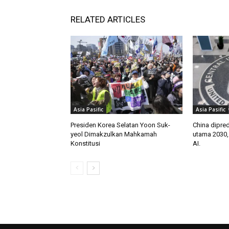
RELATED ARTICLES
Asia Pasific
Asia Pasific
Presiden Korea Selatan Yoon Suk-
China dipred
yeol Dimakzulkan Mahkamah
utama 2030,
Konstitusi
AI.