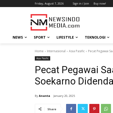
Friday, August 7, 2026
Sign in / Join
Buy now!
NEWS
SPORT
LIFESTYLE
TEKNOLOGI
Home
Internasional
Asia Pasific
Pecat Pegawai Sa
Asia Pasific
Pecat Pegawai Sa
Soekarno Didenda 
By
Ananta
January 20, 2025
Share