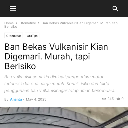
Home
Otomotive
Ban Bekas Vulkanisir Kian Digemari. Murah, tapi
Berisiko
Otomotive
OtoTips
Ban Bekas Vulkanisir Kian
Digemari. Murah, tapi
Berisiko
Ban vulkanisir semakin diminati pengendara motor
Indonesia karena harga murah. Kenali risiko dan fakta
penggunaan ban vulkanisir agar tetap aman berkendara.
245
0
By
Ananta
-
May 4, 2025