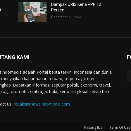
Dampak QRIS Kena PPN 12
i
Persen
December 29, 2024
NTANG KAMI
F
indomedia adalah Portal berita terkini Indonesia dan dunia
 menyajikan kabar harian terbaru, terpercaya, dan
engkap. Dapatkan informasi seputar politik, ekonomi, travel,
ologi, otomotif, olahraga, bola, serta isu global setiap hari
act us:
redaksi@newsindomedia.com
Pasang Iklan
Term Of Use