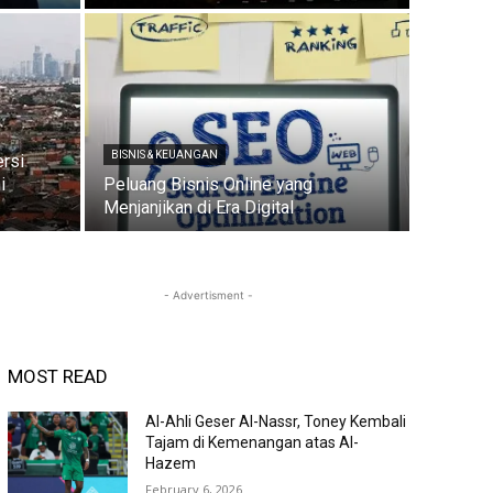
BISNIS & KEUANGAN
rsi
i
Peluang Bisnis Online yang
Menjanjikan di Era Digital
- Advertisment -
MOST READ
Al-Ahli Geser Al-Nassr, Toney Kembali
Tajam di Kemenangan atas Al-
Hazem
February 6, 2026