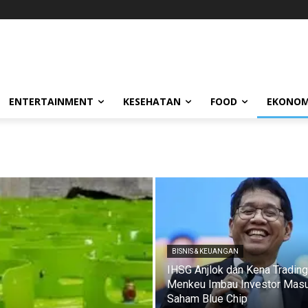
ENTERTAINMENT
KESEHATAN
FOOD
EKONOM
BISNIS & KEUANGAN
IHSG Anjlok dan Kena Trading 
Menkeu Imbau Investor Mas
Saham Blue Chip