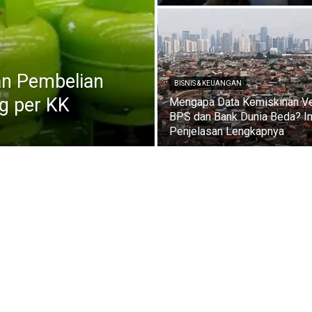
an Pembelian
BISNIS & KEUANGAN
g per KK
Mengapa Data Kemiskinan Ve
BPS dan Bank Dunia Beda? In
Penjelasan Lengkapnya