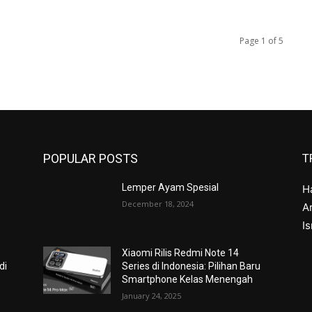
Page 1 of 5
POPULAR POSTS
T
Lemper Ayam Spesial
H
December 18, 2024
Ar
I
Xiaomi Rilis Redmi Note 14
di
Series di Indonesia: Pilihan Baru
Smartphone Kelas Menengah
January 24, 2025