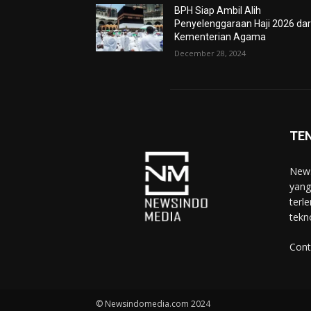
BPH Siap Ambil Alih
Penyelenggaraan Haji 2026 dar
Kementerian Agama
December 28, 2024
TE
News
yang
terl
tekn
Cont
© Newsindomedia.com 2024