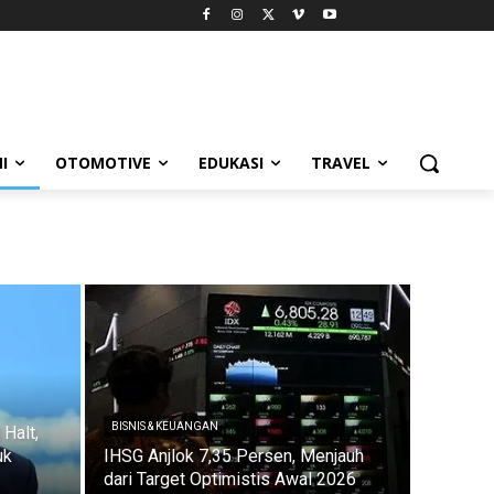
I
OTOMOTIVE
EDUKASI
TRAVEL
BISNIS & KEUANGAN
Halt,
uk
IHSG Anjlok 7,35 Persen, Menjauh
dari Target Optimistis Awal 2026