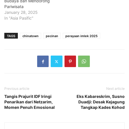
Budaya dan Mendorong
Pariwisata
January 28, 2025
In "Asia Pasific"
TAGS
chinatown
pecinan
perayaan imlek 2025
Previous article
Next article
Tangis Prajurit IDF Iringi
Eks Kabareskrim, Susno
Penarikan dari Netzarim,
Duadji: Desak Kejagung
Momen Penuh Emosional
Tangkap Kades Kohod