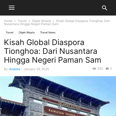
Home
Travel
Objek Wisata
Kisah Global Diaspora Tionghoa: Dari
Nusantara Hingga Negeri Paman Sam
Travel
Objek Wisata
Travel News
Kisah Global Diaspora
Tionghoa: Dari Nusantara
Hingga Negeri Paman Sam
352
0
By
Ananta
-
January 29, 2025