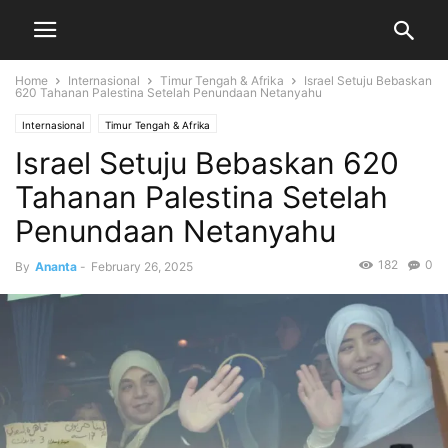
Home
Internasional
Timur Tengah & Afrika
Israel Setuju Bebaskan
620 Tahanan Palestina Setelah Penundaan Netanyahu
Internasional
Timur Tengah & Afrika
Israel Setuju Bebaskan 620
Tahanan Palestina Setelah
Penundaan Netanyahu
182
0
By
Ananta
-
February 26, 2025