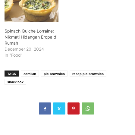
sendiri di rumah dan
rasakan kelezatannya!
Bahan-Bahan Kulit Pie: 75
gram margarin 75 gram…
Spinach Quiche Lorraine:
Nikmati Hidangan Eropa di
Rumah
December 20, 2024
In "Food"
TAGS
cemilan
pie brownies
resep pie brownies
snack box