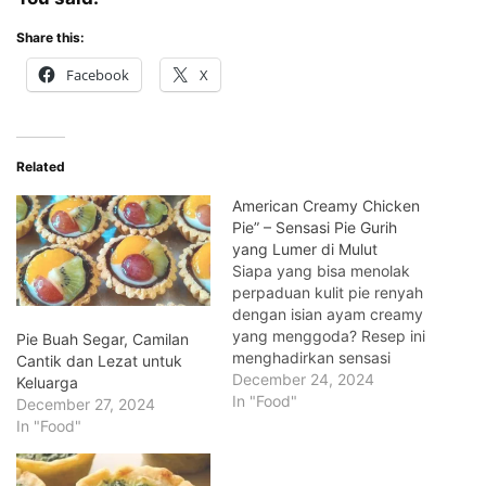
Share this:
Facebook
X
Related
American Creamy Chicken
Pie” – Sensasi Pie Gurih
yang Lumer di Mulut
Siapa yang bisa menolak
perpaduan kulit pie renyah
dengan isian ayam creamy
yang menggoda? Resep ini
Pie Buah Segar, Camilan
menghadirkan sensasi
Cantik dan Lezat untuk
gurih dan creamy dalam
December 24, 2024
Keluarga
setiap gigitan. Cocok
In "Food"
December 27, 2024
untuk dinikmati bersama
In "Food"
keluarga atau disajikan di
acara spesial. Yuk, buat