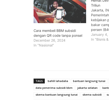
Hemat Devi
Triliun
Jakarta, (
Pemerintah
kebijakan
bakar camp
persen (B40
Cara membeli BBM subsidi
2025. Kebij
January 4,
dengan QR code tanpa ponsel
mampu men
In "Bisnis 
December 26, 2024
negara hing
In "Nasional"
dengan me
ketergantu
bakar miny
Jenderal E
dan Konser
Kementeri
TAGS
bahlil lahadalia
bantuan langsung tunai
data penerima subsidi bbm
jakarta selatan
kant
skema bantuan langsung tunai
skema subsidi
s