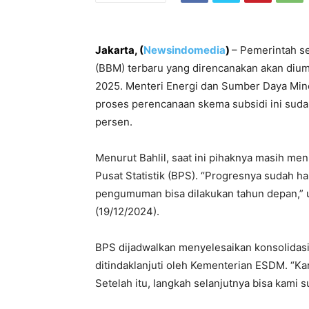
Jakarta, (
Newsindomedia
)
–
Pemerintah s
(BBM) terbaru yang direncanakan akan diu
2025. Menteri Energi dan Sumber Daya Min
proses perencanaan skema subsidi ini sud
persen.
Menurut Bahlil, saat ini pihaknya masih me
Pusat Statistik (BPS). “Progresnya sudah ham
pengumuman bisa dilakukan tahun depan,” uj
(19/12/2024).
BPS dijadwalkan menyelesaikan konsolidasi
ditindaklanjuti oleh Kementerian ESDM. “Ka
Setelah itu, langkah selanjutnya bisa kami s