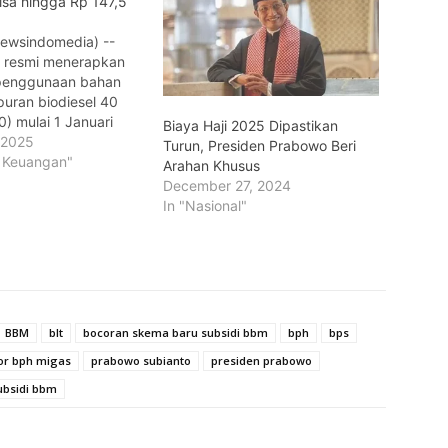
sa hingga Rp 147,5
Newsindomedia) --
 resmi menerapkan
 penggunaan bahan
uran biodiesel 40
) mulai 1 Januari
Biaya Haji 2025 Dipastikan
akan ini diharapkan
 2025
Turun, Presiden Prabowo Beri
ghemat devisa
& Keuangan"
Arahan Khusus
ga Rp 147,5 triliun
December 27, 2024
ngurangi
In "Nasional"
ngan impor bahan
ak (BBM). Direktur
nergi Baru Terbarukan
vasi Energi (EBTKE)
an ESDM, Eniya…
BBM
blt
bocoran skema baru subsidi bbm
bph
bps
or bph migas
prabowo subianto
presiden prabowo
ubsidi bbm