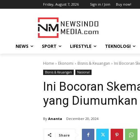
Friday, August 7, 2026
Sign in / Join
Buy now!
NEWS
SPORT
LIFESTYLE
TEKNOLOGI
Home
Ekonomi
Bisnis & Keuangan
Ini Bocoran S
Bisnis & Keuangan
Nasional
Ini Bocoran Skem
yang Diumumkan 
By
Ananta
December 20, 2024
Share