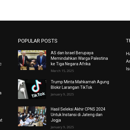
POPULAR POSTS
T
AS dan Israel Berupaya
H
Memindahkan Warga Palestina
Ar
c
ke Tiga Negara Afrika
I
March 15, 2025
Trump Minta Mahkamah Agung
Blokir Larangan TikTok
a
January 9, 2025
Hasil Seleksi Akhir CPNS 2024
Untuk Instansi di Jateng dan
at
Jogja
January 9, 2025