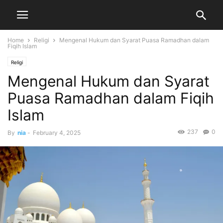
Home
Religi
Mengenal Hukum dan Syarat Puasa Ramadhan dalam
Fiqih Islam
Religi
Mengenal Hukum dan Syarat
Puasa Ramadhan dalam Fiqih
Islam
237
0
By
nia
-
February 4, 2025