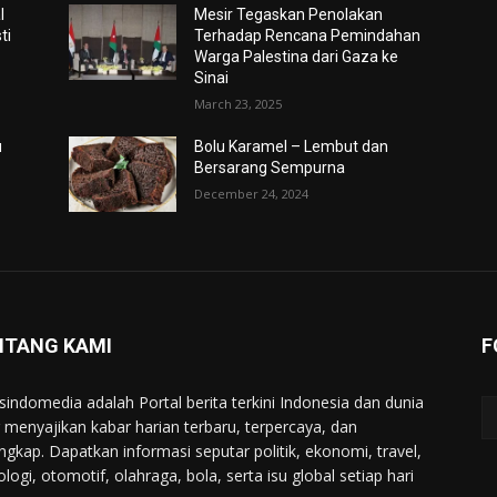
l
Mesir Tegaskan Penolakan
ti
Terhadap Rencana Pemindahan
Warga Palestina dari Gaza ke
Sinai
March 23, 2025
u
Bolu Karamel – Lembut dan
Bersarang Sempurna
December 24, 2024
NTANG KAMI
F
indomedia adalah Portal berita terkini Indonesia dan dunia
 menyajikan kabar harian terbaru, terpercaya, dan
engkap. Dapatkan informasi seputar politik, ekonomi, travel,
ologi, otomotif, olahraga, bola, serta isu global setiap hari