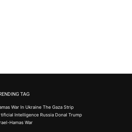
RENDING TAG
amas
War In Ukraine
The Gaza Strip
tificial Intelligence
Russia
Donal Trump
srael-Hamas War