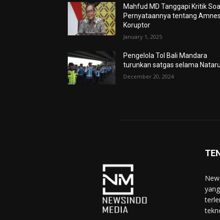
Mahfud MD Tanggapi Kritik Soa
Pernyataannya tentang Amnes
Koruptor
January 1, 2025
Pengelola Tol Bali Mandara
turunkan satgas selama Natar
December 20, 2024
TE
News
yang
terl
tekn