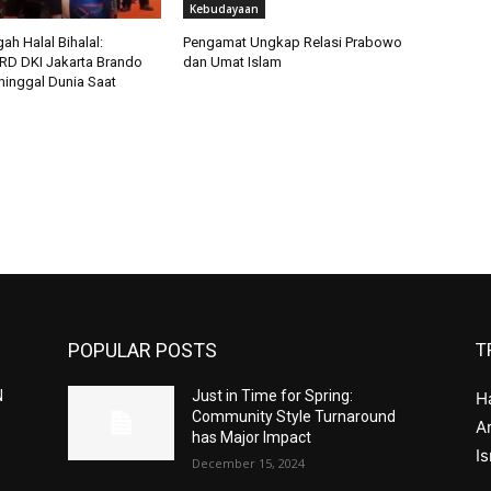
Kebudayaan
ah Halal Bihalal:
Pengamat Ungkap Relasi Prabowo
D DKI Jakarta Brando
dan Umat Islam
inggal Dunia Saat
POPULAR POSTS
T
N
Just in Time for Spring:
H
Community Style Turnaround
Ar
has Major Impact
I
December 15, 2024