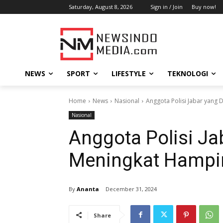
Saturday, August 8, 2026
Sign in / Join
Buy now!
NEWS
SPORT
LIFESTYLE
TEKNOLOGI
Home
News
Nasional
Anggota Polisi Jabar yang 
Nasional
Anggota Polisi Ja
Meningkat Hampir 
By
Ananta
December 31, 2024
Share