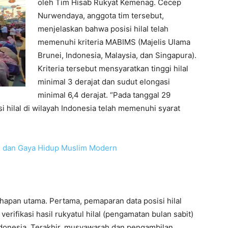
oleh Tim Hisab Rukyat Kemenag. Cecep
Nurwendaya, anggota tim tersebut,
menjelaskan bahwa posisi hilal telah
memenuhi kriteria MABIMS (Majelis Ulama
Brunei, Indonesia, Malaysia, dan Singapura).
Kriteria tersebut mensyaratkan tinggi hilal
minimal 3 derajat dan sudut elongasi
minimal 6,4 derajat. “Pada tanggal 29
i hilal di wilayah Indonesia telah memenuhi syarat
si dan Gaya Hidup Muslim Modern
 tahapan utama. Pertama, pemaparan data posisi hilal
rifikasi hasil rukyatul hilal (pengamatan bulan sabit)
Indonesia. Terakhir, musyawarah dan pengambilan