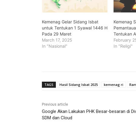
Kemenag Gelar Sidang Isbat
Kemenag Si
untuk Tentukan 1 Syawal 1446 H
Pemantauan
Pada 29 Maret
Tentukan 
March 17, 2025
February 2
In "Nasional"
In "Religi"
TAGS
Hasil Sidang Isbat 2025
kemenag ri
Ram
Previous article
Google Akan Lakukan PHK Besar-besaran di Div
SDM dan Cloud