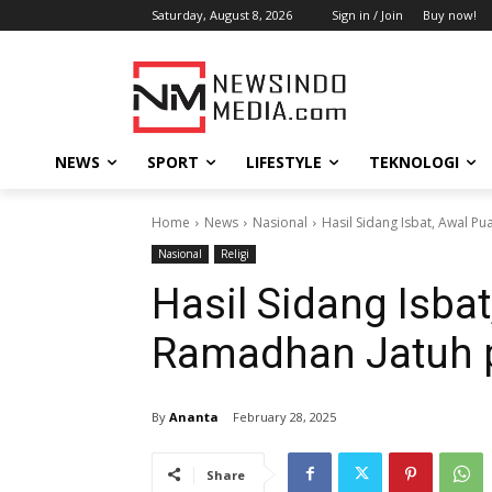
Saturday, August 8, 2026
Sign in / Join
Buy now!
NEWS
SPORT
LIFESTYLE
TEKNOLOGI
Home
News
Nasional
Hasil Sidang Isbat, Awal P
Nasional
Religi
Hasil Sidang Isba
Ramadhan Jatuh p
By
Ananta
February 28, 2025
Share