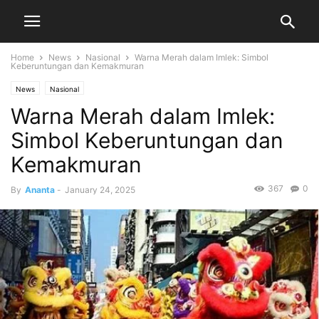
Home
News
Nasional
Warna Merah dalam Imlek: Simbol
Keberuntungan dan Kemakmuran
News
Nasional
Warna Merah dalam Imlek:
Simbol Keberuntungan dan
Kemakmuran
367
0
By
Ananta
-
January 24, 2025