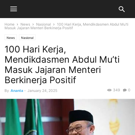
Home
News
Nasional
100 Hari Kerja, Mendikdasmen Abdul Mu’ti
Masuk Jajaran Menteri Berkinerja Positif
News
Nasional
100 Hari Kerja,
Mendikdasmen Abdul Mu’ti
Masuk Jajaran Menteri
Berkinerja Positif
349
0
By
Ananta
-
January 24, 2025