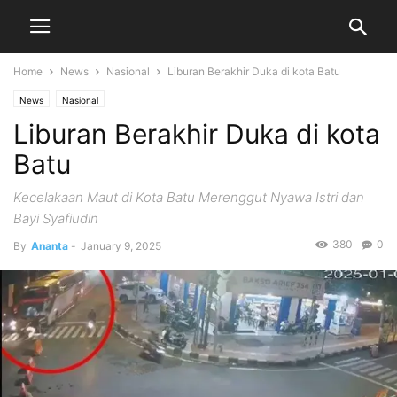
Home
News
Nasional
Liburan Berakhir Duka di kota Batu
News
Nasional
Liburan Berakhir Duka di kota
Batu
Kecelakaan Maut di Kota Batu Merenggut Nyawa Istri dan
Bayi Syafiudin
380
0
By
Ananta
-
January 9, 2025