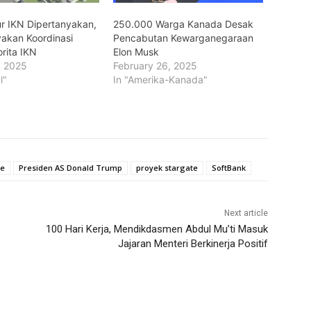
ur IKN Dipertanyakan,
250.000 Warga Kanada Desak
akan Koordinasi
Pencabutan Kewarganegaraan
rita IKN
Elon Musk
, 2025
February 26, 2025
l"
In "Amerika-Kanada"
le
Presiden AS Donald Trump
proyek stargate
SoftBank
Next article
100 Hari Kerja, Mendikdasmen Abdul Mu’ti Masuk
Jajaran Menteri Berkinerja Positif