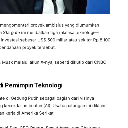
h mengomentari proyek ambisius yang diumumkan
ma
Stargate
ini melibatkan tiga raksasa teknologi—
investasi sebesar US$ 500 miliar atau sekitar Rp 8.100
pendanaan proyek tersebut.
s Musk melalui akun X-nya, seperti dikutip dari CNBC
di Pemimpin Teknologi
e di Gedung Putih sebagai bagian dari visinya
 kecerdasan buatan (AI). Usaha patungan ini diklaim
n kerja di Amerika Serikat.
oshi Son, CEO OpenAI Sam Altman, dan Chairman