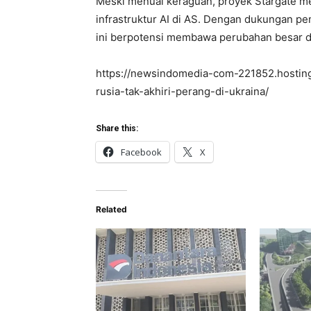
Meski menuai keraguan, proyek Stargate 
infrastruktur AI di AS. Dengan dukungan p
ini berpotensi membawa perubahan besar da
https://newsindomedia-com-221852.hosting
rusia-tak-akhiri-perang-di-ukraina/
Share this:
Facebook
X
Related