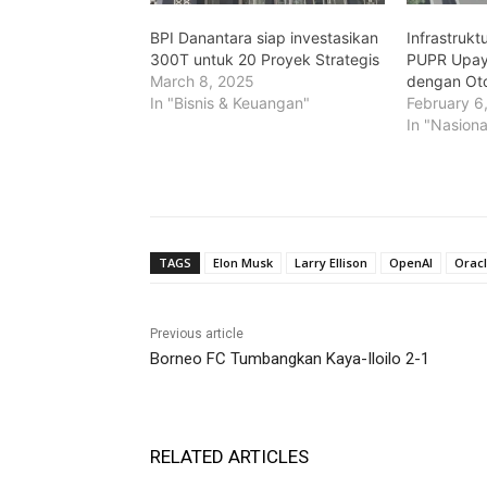
BPI Danantara siap investasikan
Infrastrukt
300T untuk 20 Proyek Strategis
PUPR Upay
March 8, 2025
dengan Oto
In "Bisnis & Keuangan"
February 6
In "Nasiona
TAGS
Elon Musk
Larry Ellison
OpenAI
Orac
Previous article
Borneo FC Tumbangkan Kaya-Iloilo 2-1
RELATED ARTICLES