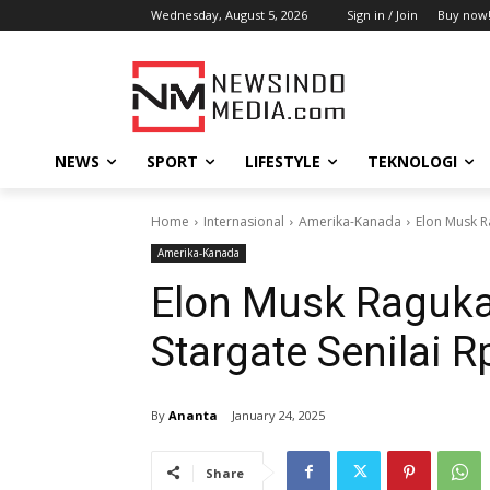
Wednesday, August 5, 2026
Sign in / Join
Buy now
NEWS
SPORT
LIFESTYLE
TEKNOLOGI
Home
Internasional
Amerika-Kanada
Elon Musk Ra
Amerika-Kanada
Elon Musk Raguka
Stargate Senilai Rp
By
Ananta
January 24, 2025
Share