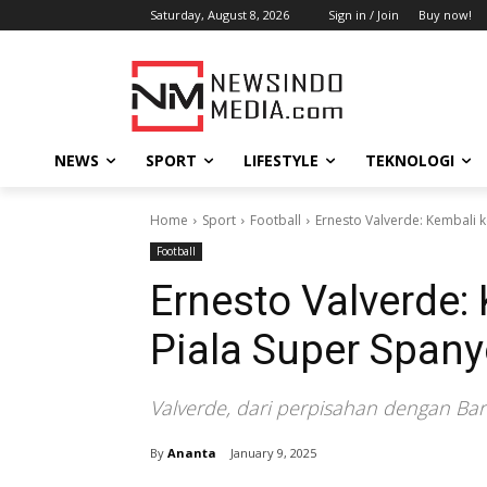
Saturday, August 8, 2026
Sign in / Join
Buy now!
NEWS
SPORT
LIFESTYLE
TEKNOLOGI
Home
Sport
Football
Ernesto Valverde: Kembali 
Football
Ernesto Valverde
Piala Super Spany
Valverde, dari perpisahan dengan Ba
By
Ananta
January 9, 2025