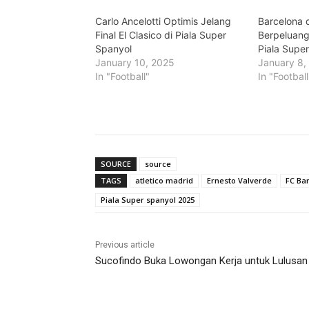
Carlo Ancelotti Optimis Jelang
Barcelona 
Final El Clasico di Piala Super
Berpeluang
Spanyol
Piala Supe
January 10, 2025
January 8,
In "Football"
In "Football
SOURCE
source
TAGS
atletico madrid
Ernesto Valverde
FC Ba
Piala Super spanyol 2025
Previous article
Sucofindo Buka Lowongan Kerja untuk Lulusan