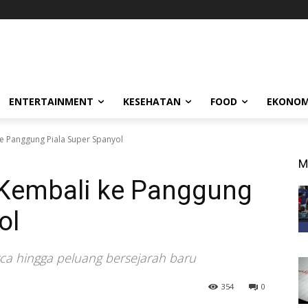
ENTERTAINMENT
KESEHATAN
FOOD
EKONOM
ke Panggung Piala Super Spanyol
M
: Kembali ke Panggung
ol
rca hingga peluang bersejarah baru
354
0