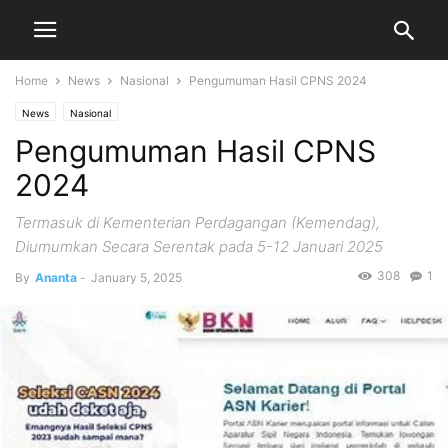
Home
News
Nasional
Pengumuman Hasil CPNS 2024
News
Nasional
Pengumuman Hasil CPNS
2024
Termasuk di Kementerian Perdagangan (Kemendag),
Diumumkan Secara Serentak pada 5-12 Januari 2025
308
1
By
Ananta
-
January 5, 2025