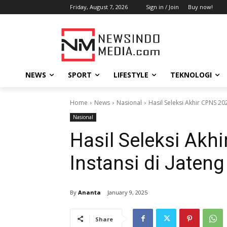
Friday, August 7, 2026
Sign in / Join
Buy now!
NEWS
SPORT
LIFESTYLE
TEKNOLOGI
Home
News
Nasional
Hasil Seleksi Akhir CPNS 20
Nasional
Hasil Seleksi Akh
Instansi di Jaten
By
Ananta
January 9, 2025
Share