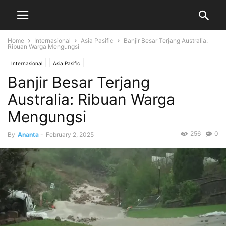
Home
Internasional
Asia Pasific
Banjir Besar Terjang Australia:
Ribuan Warga Mengungsi
Internasional
Asia Pasific
Banjir Besar Terjang
Australia: Ribuan Warga
Mengungsi
256
0
By
Ananta
-
February 2, 2025