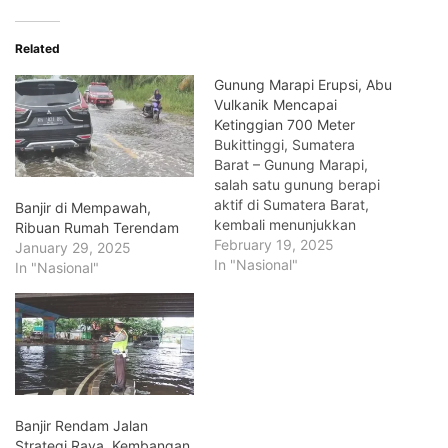
Related
Gunung Marapi Erupsi, Abu
Vulkanik Mencapai
Ketinggian 700 Meter
Bukittinggi, Sumatera
Barat – Gunung Marapi,
salah satu gunung berapi
aktif di Sumatera Barat,
Banjir di Mempawah,
kembali menunjukkan
Ribuan Rumah Terendam
aktivitas vulkanik yang
February 19, 2025
January 29, 2025
signifikan. Pada Rabu pagi
In "Nasional"
In "Nasional"
(19/2), tepatnya pukul
07.10 WIB, gunung setinggi
2.891 meter di atas
permukaan laut (mdpl) ini
mengalami erupsi dengan
kolom abu vulkanik
mencapai ketinggian 700
meter di atas…
Banjir Rendam Jalan
Strategi Raya, Kembangan