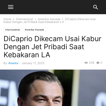
Home
Internasional
Amerika-Kanada
DiCaprio Dikecam Usai
Kabur Dengan Jet Pribadi Saat Kebakaran LA
Internasional
Amerika-Kanada
DiCaprio Dikecam Usai Kabur
Dengan Jet Pribadi Saat
Kebakaran LA
238
0
By
Ananta
-
January 17, 2025