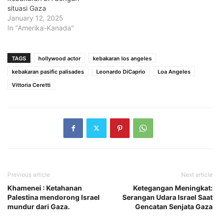
situasi Gaza
January 12, 2025
In "Amerika-Kanada"
TAGS
hollywood actor
kebakaran los angeles
kebakaran pasific palisades
Leonardo DiCaprio
Loa Angeles
Vittoria Ceretti
Previous article
Next article
Khamenei : Ketahanan
Ketegangan Meningkat:
Palestina mendorong Israel
Serangan Udara Israel Saat
mundur dari Gaza.
Gencatan Senjata Gaza