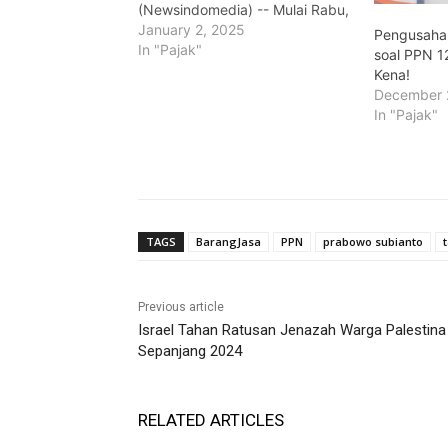
(Newsindomedia) -- Mulai Rabu,
1 Januari 2025, tarif Pajak
January 2, 2025
Pengusaha 
Pertambahan Nilai (PPN) resmi
In "Pajak"
soal PPN 1
meningkat dari 11% menjadi 12%.
Kena!
Presiden Prabowo Subianto
December 
menegaskan bahwa kebijakan
In "Pajak"
ini hanya berlaku untuk barang-
barang mewah dan tidak
berdampak pada barang
kebutuhan…
TAGS
BarangJasa
PPN
prabowo subianto
Previous article
Israel Tahan Ratusan Jenazah Warga Palestina
Sepanjang 2024
RELATED ARTICLES