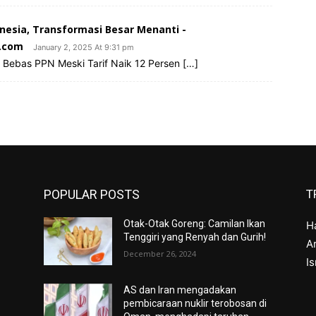
nesia, Transformasi Besar Menanti -
e.com
January 2, 2025 At 9:31 pm
Bebas PPN Meski Tarif Naik 12 Persen […]
POPULAR POSTS
T
Otak-Otak Goreng: Camilan Ikan
H
Tenggiri yang Renyah dan Gurih!
Ar
December 26, 2024
I
AS dan Iran mengadakan
pembicaraan nuklir terobosan di