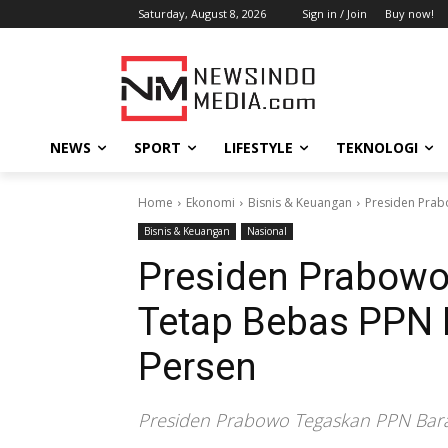
Saturday, August 8, 2026
Sign in / Join
Buy now!
NEWS
SPORT
LIFESTYLE
TEKNOLOGI
Home
Ekonomi
Bisnis & Keuangan
Presiden Prab
Bisnis & Keuangan
Nasional
Presiden Prabowo
Tetap Bebas PPN M
Persen
Presiden Prabowo Tegaskan PPN Bara