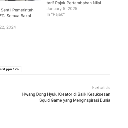
tarif Pajak Pertambahan Nilai
(PPN) menjadi 12 persen hanya
January 5, 2025
Sentil Pemerintah
akan berlaku untuk barang-
In "Pajak"
2%: Semua Bakal
barang yang masuk dalam
kategori barang mewah. Direktur
22, 2024
Jenderal Pajak, Suryo Utomo,
menjelaskan bahwa barang
yang terdampak kebijakan ini
adalah barang-barang yang
sebelumnya sudah terdaftar
dalam…
tarif ppn 12%
Next article
Hwang Dong Hyuk, Kreator di Balik Kesuksesan
Squid Game yang Menginspirasi Dunia