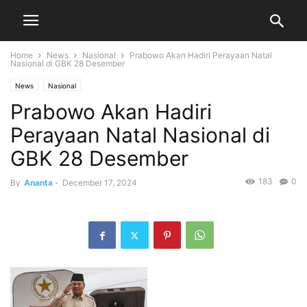
Home
News
Nasional
Prabowo Akan Hadiri Perayaan Natal
Nasional di GBK 28 Desember
News
Nasional
Prabowo Akan Hadiri
Perayaan Natal Nasional di
GBK 28 Desember
183
0
By
Ananta
-
December 17, 2024