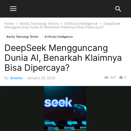
Home
Berita Teknologi Terkini
Artificial Intelligence
DeepSeek
Mengguncang Dunia AI, Benarkah Klaimnya Bisa Dipercaya?
Berita Teknologi Terkini
Artificial Intelligence
DeepSeek Mengguncang
Dunia AI, Benarkah Klaimnya
Bisa Dipercaya?
247
0
By
Ananta
-
January 29, 2025