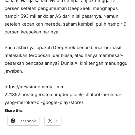
saham. Harga saham Nvidia sempat anjlok hingga 17
persen setelah pengumuman DeepSeek, menghapus
hampir 593 miliar dolar AS dari nilai pasarnya. Namun,
setelah kepanikan mereda, saham kembali pulih hampir 9
persen keesokan harinya.
Pada akhirnya, apakah DeepSeek benar-benar berhasil
melakukan terobosan luar biasa, atau hanya membesar-
besarkan pencapaiannya? Dunia AI kini tengah menunggu
jawaban.
https://newsindomedia-com-
221852.hostingersite.com/deepseek-chatbot-ai-china-
yang-meroket-di-google-play-store/
Share this:
Facebook
X