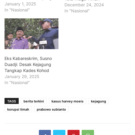
meminta pengajuan
January 1, 2025
December 24, 2024
banding atas vonis 6,5
In "Nasional"
In "Nasional"
tahun penjara terhadap
Harvey Moeis, terpidana
kasus korupsi komoditas
timah. Presiden Prabowo
menilai hukuman tersebut
terlalu ringan mengingat
kerugian negara yang
ditimbulkan mencapai
Eks Kabareskrim, Susno
ratusan triliun rupiah.
Duadji: Desak Kejagung
Kepala Pusat Penerangan
Tangkap Kades Kohod
Hukum Kejagung, Harli
January 29, 2025
Siregar, menyatakan…
In "Nasional"
TAGS
berita terkini
kasus harvey moeis
kejagung
korupsi timah
prabowo subianto