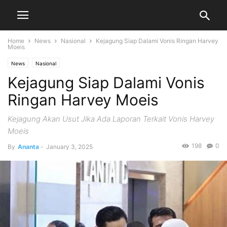
Home
News
Nasional
Kejagung Siap Dalami Vonis Ringan Harvey
Moeis
News
Nasional
Kejagung Siap Dalami Vonis
Ringan Harvey Moeis
Kejagung Akan Usut Jika Ada Laporan Terkait Vonis Harvey
Moeis
198
0
By
Ananta
-
January 3, 2025