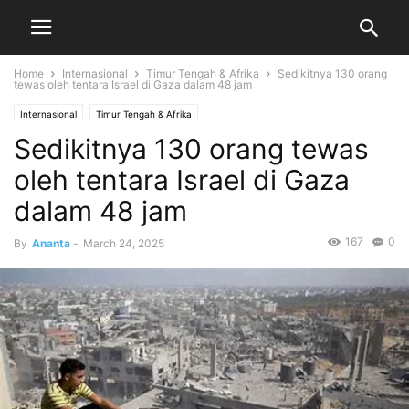
Home
Internasional
Timur Tengah & Afrika
Sedikitnya 130 orang
tewas oleh tentara Israel di Gaza dalam 48 jam
Internasional
Timur Tengah & Afrika
Sedikitnya 130 orang tewas
oleh tentara Israel di Gaza
dalam 48 jam
167
0
By
Ananta
-
March 24, 2025