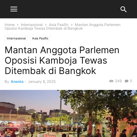
Home
Internasional
Asia Pasific
Mantan Anggota Parlemen
Oposisi Kamboja Tewas Ditembak di Bangkok
Internasional
Asia Pasific
Mantan Anggota Parlemen
Oposisi Kamboja Tewas
Ditembak di Bangkok
249
0
By
Ananta
-
January 8, 2025