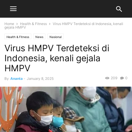
Home
Health & Fitness
Virus HMPV Terdeteksi di Indonesia, kenali
gejala HMPV
Health & Fitness
News
Nasional
Virus HMPV Terdeteksi di
Indonesia, kenali gejala
HMPV
209
0
By
Ananta
-
January 8, 2025