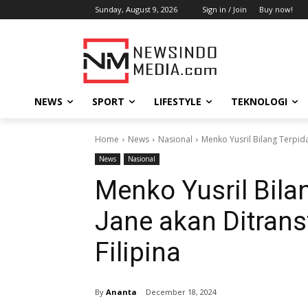
Sunday, August 9, 2026
Sign in / Join
Buy now!
NEWS
SPORT
LIFESTYLE
TEKNOLOGI
Home
News
Nasional
Menko Yusril Bilang Terpida
News
Nasional
Menko Yusril Bila
Jane akan Ditrans
Filipina
By
Ananta
December 18, 2024