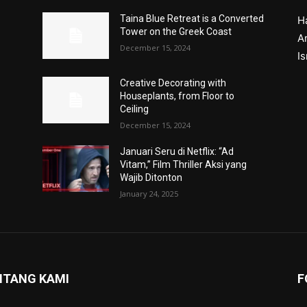
Taina Blue Retreat is a Converted
H
Tower on the Greek Coast
Ar
December 15, 2024
I
Creative Decorating with
Houseplants, from Floor to
Ceiling
December 15, 2024
Januari Seru di Netflix: “Ad
Vitam,” Film Thriller Aksi yang
Wajib Ditonton
January 24, 2025
NTANG KAMI
F