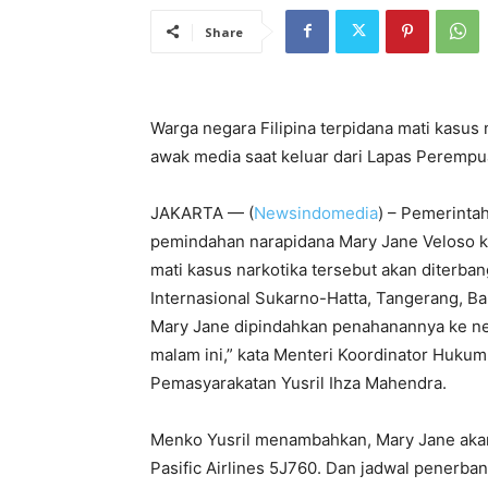
Share
Warga negara Filipina terpidana mati kasu
awak media saat keluar dari Lapas Perempua
JAKARTA — (
Newsindomedia
) – Pemerinta
pemindahan narapidana Mary Jane Veloso ke 
mati kasus narkotika tersebut akan diterba
Internasional Sukarno-Hatta, Tangerang, Ba
Mary Jane dipindahkan penahanannya ke ne
malam ini,” kata Menteri Koordinator Hukum
Pemasyarakatan Yusril Ihza Mahendra.
Menko Yusril menambahkan, Mary Jane akan
Pasific Airlines 5J760. Dan jadwal penerba