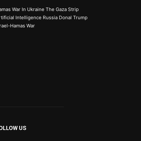
amas
War In Ukraine
The Gaza Strip
tificial Intelligence
Russia
Donal Trump
srael-Hamas War
OLLOW US