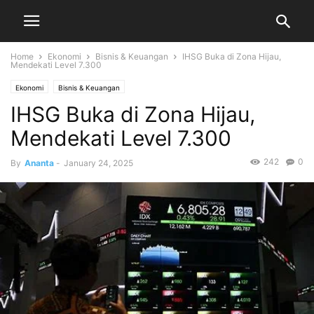
Home
Ekonomi
Bisnis & Keuangan
IHSG Buka di Zona Hijau,
Mendekati Level 7.300
Ekonomi
Bisnis & Keuangan
IHSG Buka di Zona Hijau,
Mendekati Level 7.300
242
0
By
Ananta
-
January 24, 2025