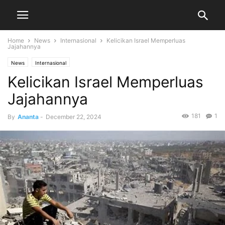
Home
News
Internasional
Kelicikan Israel Memperluas
Jajahannya
News
Internasional
Kelicikan Israel Memperluas
Jajahannya
181
1
By
Ananta
-
December 22, 2024