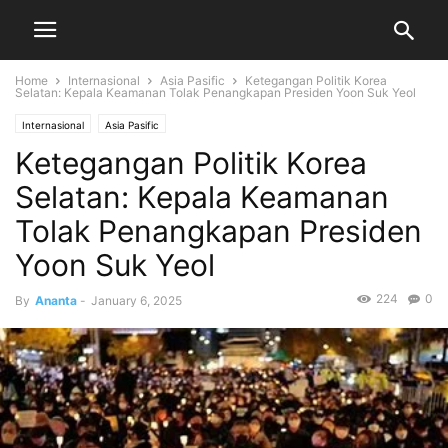
Home
Internasional
Asia Pasific
Ketegangan Politik Korea
Selatan: Kepala Keamanan Tolak Penangkapan Presiden Yoon Suk Yeol
Internasional
Asia Pasific
Ketegangan Politik Korea
Selatan: Kepala Keamanan
Tolak Penangkapan Presiden
Yoon Suk Yeol
224
0
By
Ananta
-
January 6, 2025