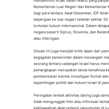
menyelimuti Israel dalam waktu yang panjan
Kementerian Luar Negeri dan Kementerian K
bagi para tentara. Awal Desember, IDF tela
bepergian ke luar negeri setelah sekitar 3
tuntutan hukum internasional. Dalam delapa
negara seperti Siprus, Slovenia, dan Belan
atau interogasi.
Situasi ini juga menjadi kritik tajam dari pe
kegagalan pemerintah dalam menangani masal
seorang tentara cadangan Israel harus men
penangkapan merupakan tanda lemahnya kepe
pembentukan komite investigasi formal dan 
kepentingan politik dan hukum Israel di pan
Peringatan terkait aktivitas daring juga sem
tidak mengunggah foto atau informasi terka
kekhawatiran akan potensi penuntutan di l