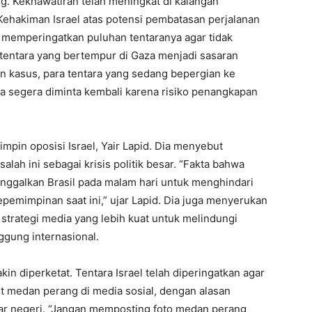
g. Kekhawatiran telah meningkat di kalangan
ehakiman Israel atas potensi pembatasan perjalanan
h memperingatkan puluhan tentaranya agar tidak
0 tentara yang bertempur di Gaza menjadi sasaran
n kasus, para tentara yang sedang bepergian ke
da segera diminta kembali karena risiko penangkapan
mimpin oposisi Israel, Yair Lapid. Dia menyebut
ah ini sebagai krisis politik besar. “Fakta bahwa
inggalkan Brasil pada malam hari untuk menghindari
mimpinan saat ini,” ujar Lapid. Dia juga menyerukan
strategi media yang lebih kuat untuk melindungi
ggung internasional.
akin diperketat. Tentara Israel telah diperingatkan agar
it medan perang di media sosial, dengan alasan
uar negeri. “Jangan memposting foto medan perang