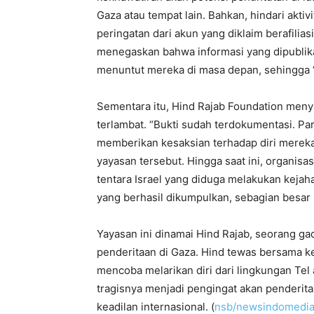
Gaza atau tempat lain. Bahkan, hindari aktiv
peringatan dari akun yang diklaim berafilias
menegaskan bahwa informasi yang dipublika
menuntut mereka di masa depan, sehingga “
Sementara itu, Hind Rajab Foundation men
terlambat. “Bukti sudah terdokumentasi. Pa
memberikan kesaksian terhadap diri mereka s
yayasan tersebut. Hingga saat ini, organisa
tentara Israel yang diduga melakukan kejaha
yang berhasil dikumpulkan, sebagian besar 
Yayasan ini dinamai Hind Rajab, seorang ga
penderitaan di Gaza. Hind tewas bersama k
mencoba melarikan diri dari lingkungan Tel
tragisnya menjadi pengingat akan penderitaa
keadilan internasional. (
nsb/newsindomedi