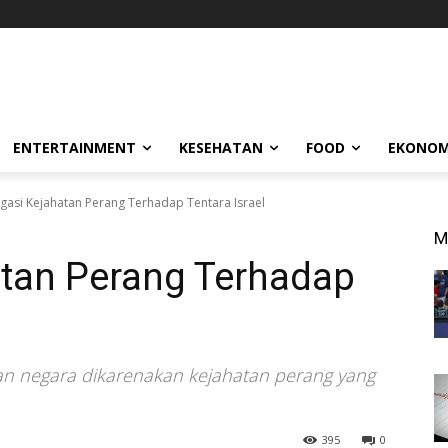
ENTERTAINMENT
KESEHATAN
FOOD
EKONOM
igasi Kejahatan Perang Terhadap Tentara Israel
M
atan Perang Terhadap
an negara dikarenakan kejahatan perang yang
395
0