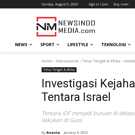
Sunday, August 9, 2026
Sign in / Join
Buy now!
NEWS
SPORT
LIFESTYLE
TEKNOLOGI
Home
Internasional
Timur Tengah & Afrika
Invest
Timur Tengah & Afrika
Investigasi Kejah
Tentara Israel
Tentara IDF menjadi buruan di delap
ilakukan di Gaza
By
Ananta
January 6, 2025